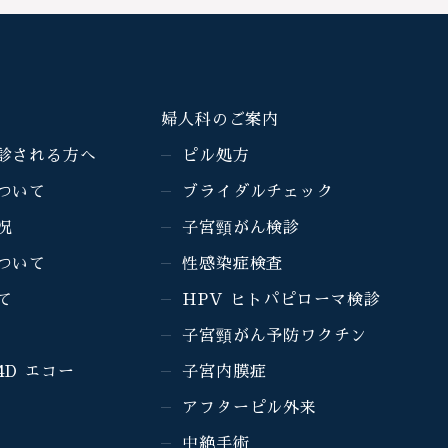
婦人科のご案内
診される方へ
ピル処方
ついて
ブライダルチェック
況
子宮頸がん検診
ついて
性感染症検査
て
HPV ヒトパピローマ検診
子宮頸がん予防ワクチン
4D エコー
子宮内膜症
アフターピル外来
中絶手術