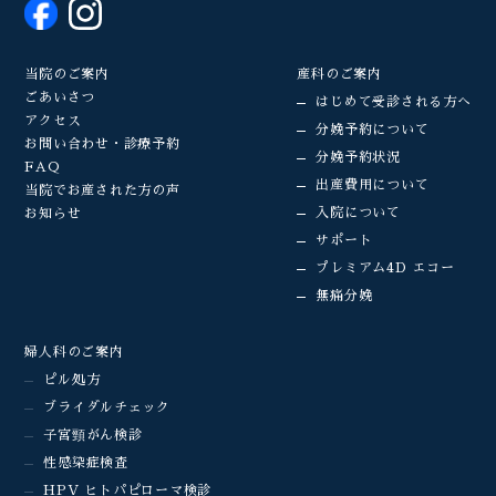
当院のご案内
産科のご案内
ごあいさつ
はじめて受診される方へ
アクセス
分娩予約について
お問い合わせ・診療予約
分娩予約状況
FAQ
出産費用について
当院でお産された方の声
入院について
お知らせ
サポート
プレミアム4D エコー
無痛分娩
婦人科のご案内
ピル処方
ブライダルチェック
子宮頸がん検診
性感染症検査
HPV ヒトパピローマ検診