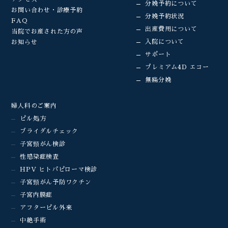
分娩予約について
お問い合わせ・診療予約
分娩予約状況
FAQ
出産費用について
当院でお産された方の声
入院について
お知らせ
サポート
プレミアム4D エコー
無痛分娩
婦人科のご案内
ピル処方
ブライダルチェック
子宮頸がん検診
性感染症検査
HPV ヒトパピローマ検診
子宮頸がん予防ワクチン
子宮内膜症
アフターピル外来
中絶手術