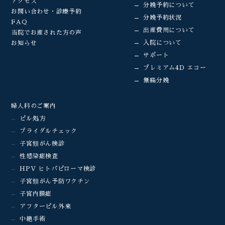
アクセス
分娩予約について
お問い合わせ・診療予約
分娩予約状況
FAQ
出産費用について
当院でお産された方の声
入院について
お知らせ
サポート
プレミアム4D エコー
無痛分娩
婦人科のご案内
ピル処方
ブライダルチェック
子宮頸がん検診
性感染症検査
HPV ヒトパピローマ検診
子宮頸がん予防ワクチン
子宮内膜症
アフターピル外来
中絶手術