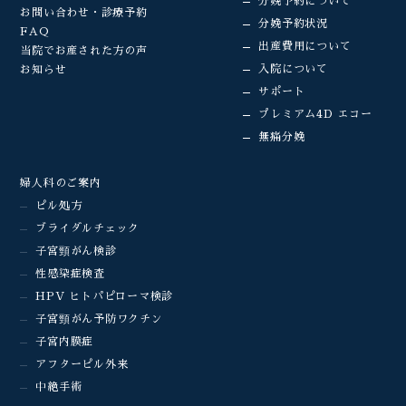
分娩予約について
お問い合わせ・診療予約
分娩予約状況
FAQ
出産費用について
当院でお産された方の声
入院について
お知らせ
サポート
プレミアム4D エコー
無痛分娩
婦人科のご案内
ピル処方
ブライダルチェック
子宮頸がん検診
性感染症検査
HPV ヒトパピローマ検診
子宮頸がん予防ワクチン
子宮内膜症
アフターピル外来
中絶手術