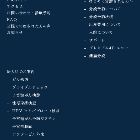
はじめて受診される方へ
アクセス
分娩予約について
お問い合わせ・診療予約
分娩予約状況
FAQ
出産費用について
当院でお産された方の声
入院について
お知らせ
サポート
プレミアム4D エコー
無痛分娩
婦人科のご案内
ピル処方
ブライダルチェック
子宮頸がん検診
性感染症検査
HPV ヒトパピローマ検診
子宮頸がん予防ワクチン
子宮内膜症
アフターピル外来