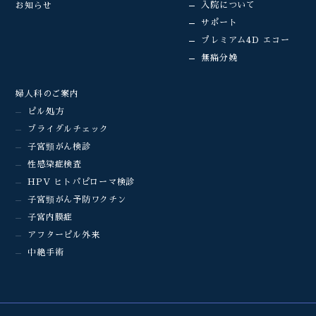
入院について
お知らせ
サポート
プレミアム4D エコー
無痛分娩
婦人科のご案内
ピル処方
ブライダルチェック
子宮頸がん検診
性感染症検査
HPV ヒトパピローマ検診
子宮頸がん予防ワクチン
子宮内膜症
アフターピル外来
中絶手術