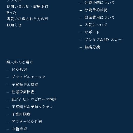
アクセス
分娩予約について
お問い合わせ・診療予約
分娩予約状況
FAQ
出産費用について
当院でお産された方の声
入院について
お知らせ
サポート
プレミアム4D エコー
無痛分娩
婦人科のご案内
ピル処方
ブライダルチェック
子宮頸がん検診
性感染症検査
HPV ヒトパピローマ検診
子宮頸がん予防ワクチン
子宮内膜症
アフターピル外来
中絶手術