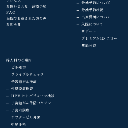
アクセス
分娩予約について
お問い合わせ・診療予約
分娩予約状況
FAQ
出産費用について
当院でお産された方の声
入院について
お知らせ
サポート
プレミアム4D エコー
無痛分娩
婦人科のご案内
ピル処方
ブライダルチェック
子宮頸がん検診
性感染症検査
HPV ヒトパピローマ検診
子宮頸がん予防ワクチン
子宮内膜症
アフターピル外来
中絶手術