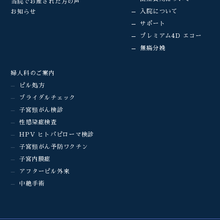
当院でお産された方の声
入院について
お知らせ
サポート
プレミアム4D エコー
無痛分娩
婦人科のご案内
ピル処方
ブライダルチェック
子宮頸がん検診
性感染症検査
HPV ヒトパピローマ検診
子宮頸がん予防ワクチン
子宮内膜症
アフターピル外来
中絶手術