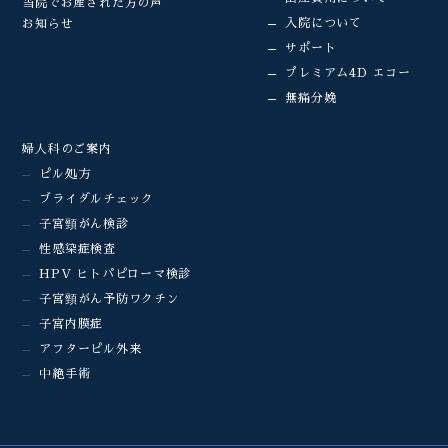
当院でお産された方の声
入院について
お知らせ
サポート
プレミアム4D エコー
無痛分娩
婦人科のご案内
ピル処方
ブライダルチェック
子宮頸がん検診
性感染症検査
HPV ヒトパピローマ検診
子宮頸がん予防ワクチン
子宮内膜症
アフターピル外来
中絶手術