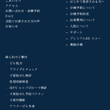
ごあいさつ
はじめて受診される方へ
アクセス
分娩予約について
お問い合わせ・診療予約
分娩予約状況
FAQ
出産費用について
当院でお産された方の声
入院について
お知らせ
サポート
プレミアム4D エコー
無痛分娩
婦人科のご案内
ピル処方
ブライダルチェック
子宮頸がん検診
性感染症検査
HPV ヒトパピローマ検診
子宮頸がん予防ワクチン
子宮内膜症
アフターピル外来