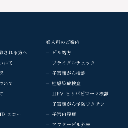
婦人科のご案内
診される方へ
ピル処方
ついて
ブライダルチェック
況
子宮頸がん検診
ついて
性感染症検査
て
HPV ヒトパピローマ検診
子宮頸がん予防ワクチン
4D エコー
子宮内膜症
アフターピル外来