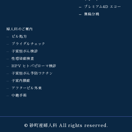
プレミアム4D エコー
無痛分娩
婦人科のご案内
ピル処方
ブライダルチェック
子宮頸がん検診
性感染症検査
HPV ヒトパピローマ検診
子宮頸がん予防ワクチン
子宮内膜症
アフターピル外来
中絶手術
© 砂町産婦人科 All rights reserved.