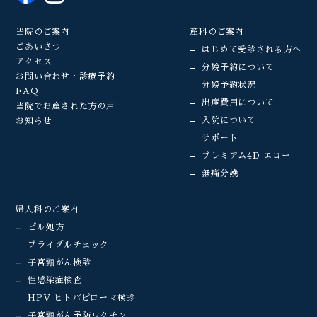
当院のご案内
産科のご案内
ごあいさつ
はじめて受診される方へ
アクセス
分娩予約について
お問い合わせ・診療予約
分娩予約状況
FAQ
出産費用について
当院でお産された方の声
入院について
お知らせ
サポート
プレミアム4D エコー
無痛分娩
婦人科のご案内
ピル処方
ブライダルチェック
子宮頸がん検診
性感染症検査
HPV ヒトパピローマ検診
子宮頸がん予防ワクチン