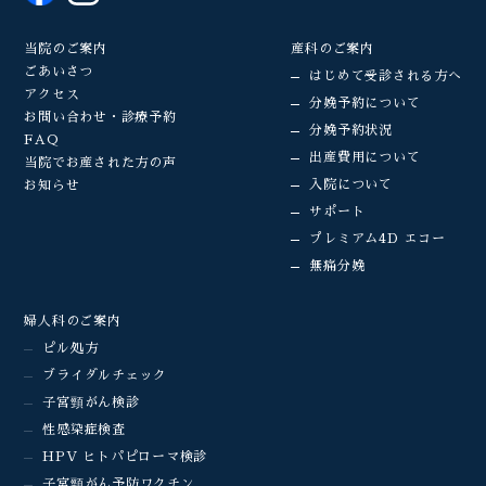
当院のご案内
産科のご案内
ごあいさつ
はじめて受診される方へ
アクセス
分娩予約について
お問い合わせ・診療予約
分娩予約状況
FAQ
出産費用について
当院でお産された方の声
入院について
お知らせ
サポート
プレミアム4D エコー
無痛分娩
婦人科のご案内
ピル処方
ブライダルチェック
子宮頸がん検診
性感染症検査
HPV ヒトパピローマ検診
子宮頸がん予防ワクチン