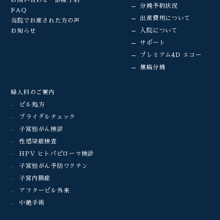
お問い合わせ・診療予約
分娩予約状況
FAQ
出産費用について
当院でお産された方の声
入院について
お知らせ
サポート
プレミアム4D エコー
無痛分娩
婦人科のご案内
ピル処方
ブライダルチェック
子宮頸がん検診
性感染症検査
HPV ヒトパピローマ検診
子宮頸がん予防ワクチン
子宮内膜症
アフターピル外来
中絶手術