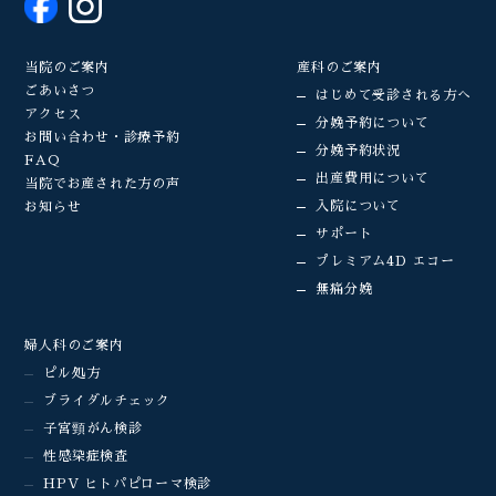
当院のご案内
産科のご案内
ごあいさつ
はじめて受診される方へ
アクセス
分娩予約について
お問い合わせ・診療予約
分娩予約状況
FAQ
出産費用について
当院でお産された方の声
入院について
お知らせ
サポート
プレミアム4D エコー
無痛分娩
婦人科のご案内
ピル処方
ブライダルチェック
子宮頸がん検診
性感染症検査
HPV ヒトパピローマ検診