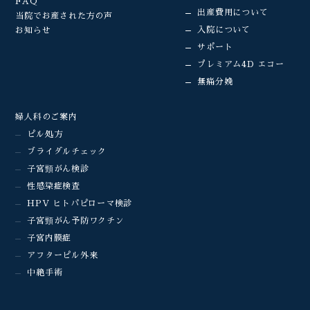
FAQ
出産費用について
当院でお産された方の声
入院について
お知らせ
サポート
プレミアム4D エコー
無痛分娩
婦人科のご案内
ピル処方
ブライダルチェック
子宮頸がん検診
性感染症検査
HPV ヒトパピローマ検診
子宮頸がん予防ワクチン
子宮内膜症
アフターピル外来
中絶手術