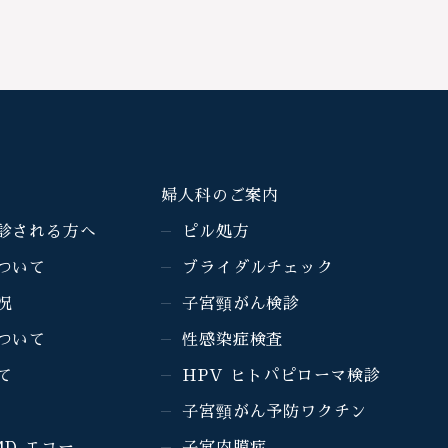
婦人科のご案内
診される方へ
ピル処方
ついて
ブライダルチェック
況
子宮頸がん検診
ついて
性感染症検査
て
HPV ヒトパピローマ検診
子宮頸がん予防ワクチン
4D エコー
子宮内膜症