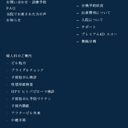
お問い合わせ・診療予約
分娩予約状況
FAQ
出産費用について
当院でお産された方の声
入院について
お知らせ
サポート
プレミアム4D エコー
無痛分娩
婦人科のご案内
ピル処方
ブライダルチェック
子宮頸がん検診
性感染症検査
HPV ヒトパピローマ検診
子宮頸がん予防ワクチン
子宮内膜症
アフターピル外来
中絶手術