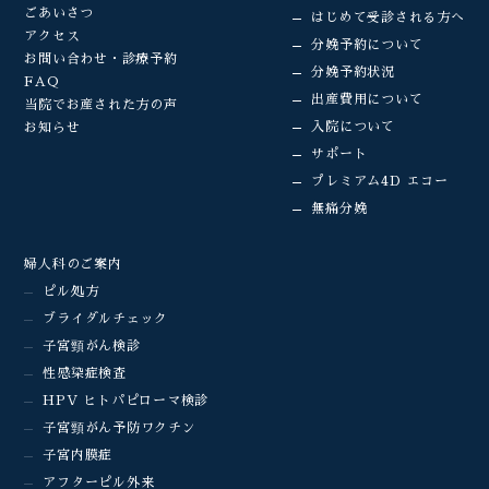
ごあいさつ
はじめて受診される方へ
アクセス
分娩予約について
お問い合わせ・診療予約
分娩予約状況
FAQ
出産費用について
当院でお産された方の声
入院について
お知らせ
サポート
プレミアム4D エコー
無痛分娩
婦人科のご案内
ピル処方
ブライダルチェック
子宮頸がん検診
性感染症検査
HPV ヒトパピローマ検診
子宮頸がん予防ワクチン
子宮内膜症
アフターピル外来