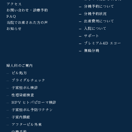
アクセス
分娩予約について
お問い合わせ・診療予約
分娩予約状況
FAQ
出産費用について
当院でお産された方の声
入院について
お知らせ
サポート
プレミアム4D エコー
無痛分娩
婦人科のご案内
ピル処方
ブライダルチェック
子宮頸がん検診
性感染症検査
HPV ヒトパピローマ検診
子宮頸がん予防ワクチン
子宮内膜症
アフターピル外来