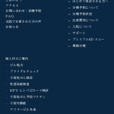
ごあいさつ
はじめて受診される方へ
アクセス
分娩予約について
お問い合わせ・診療予約
分娩予約状況
FAQ
出産費用について
当院でお産された方の声
入院について
お知らせ
サポート
プレミアム4D エコー
無痛分娩
婦人科のご案内
ピル処方
ブライダルチェック
子宮頸がん検診
性感染症検査
HPV ヒトパピローマ検診
子宮頸がん予防ワクチン
子宮内膜症
アフターピル外来