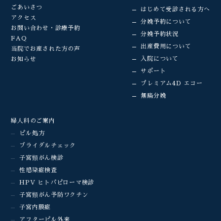
ごあいさつ
はじめて受診される方へ
アクセス
分娩予約について
お問い合わせ・診療予約
分娩予約状況
FAQ
出産費用について
当院でお産された方の声
入院について
お知らせ
サポート
プレミアム4D エコー
無痛分娩
婦人科のご案内
ピル処方
ブライダルチェック
子宮頸がん検診
性感染症検査
HPV ヒトパピローマ検診
子宮頸がん予防ワクチン
子宮内膜症
アフターピル外来