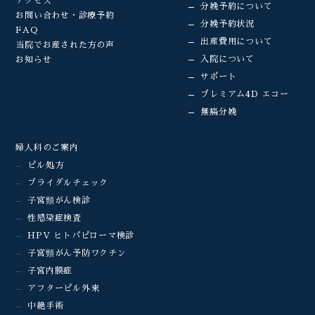
アクセス
分娩予約について
お問い合わせ・診療予約
分娩予約状況
FAQ
出産費用について
当院でお産された方の声
入院について
お知らせ
サポート
プレミアム4D エコー
無痛分娩
婦人科のご案内
ピル処方
ブライダルチェック
子宮頸がん検診
性感染症検査
HPV ヒトパピローマ検診
子宮頸がん予防ワクチン
子宮内膜症
アフターピル外来
中絶手術