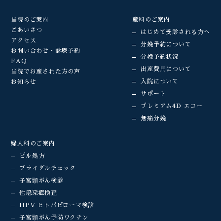
当院のご案内
産科のご案内
ごあいさつ
はじめて受診される方へ
アクセス
分娩予約について
お問い合わせ・診療予約
分娩予約状況
FAQ
出産費用について
当院でお産された方の声
入院について
お知らせ
サポート
プレミアム4D エコー
無痛分娩
婦人科のご案内
ピル処方
ブライダルチェック
子宮頸がん検診
性感染症検査
HPV ヒトパピローマ検診
子宮頸がん予防ワクチン