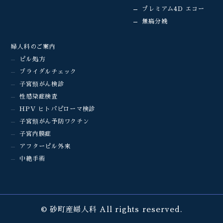
プレミアム4D エコー
無痛分娩
婦人科のご案内
ピル処方
ブライダルチェック
子宮頸がん検診
性感染症検査
HPV ヒトパピローマ検診
子宮頸がん予防ワクチン
子宮内膜症
アフターピル外来
中絶手術
© 砂町産婦人科 All rights reserved.