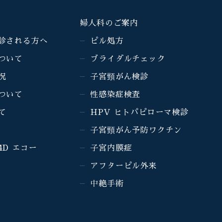
婦人科のご案内
診される方へ
ピル処方
ついて
ブライダルチェック
況
子宮頸がん検診
ついて
性感染症検査
て
HPV ヒトパピローマ検診
子宮頸がん予防ワクチン
4D エコー
子宮内膜症
アフターピル外来
中絶手術