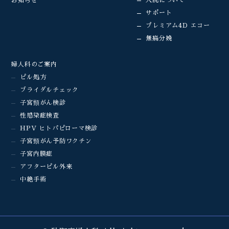
お知らせ
サポート
プレミアム4D エコー
無痛分娩
婦人科のご案内
ピル処方
ブライダルチェック
子宮頸がん検診
性感染症検査
HPV ヒトパピローマ検診
子宮頸がん予防ワクチン
子宮内膜症
アフターピル外来
中絶手術