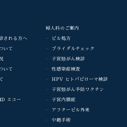
婦人科のご案内
診される方へ
ピル処方
ついて
ブライダルチェック
況
子宮頸がん検診
ついて
性感染症検査
て
HPV ヒトパピローマ検診
子宮頸がん予防ワクチン
4D エコー
子宮内膜症
アフターピル外来
中絶手術