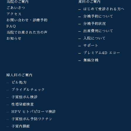
当院のご案内
産科のご案内
ごあいさつ
はじめて受診される方へ
アクセス
分娩予約について
お問い合わせ・診療予約
分娩予約状況
FAQ
出産費用について
当院でお産された方の声
入院について
お知らせ
サポート
プレミアム4D エコー
無痛分娩
婦人科のご案内
ピル処方
ブライダルチェック
子宮頸がん検診
性感染症検査
HPV ヒトパピローマ検診
子宮頸がん予防ワクチン
子宮内膜症