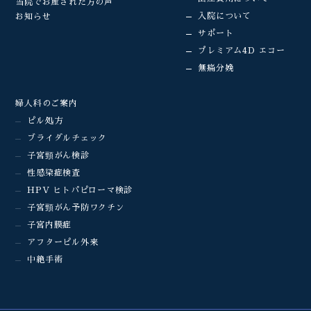
当院でお産された方の声
入院について
お知らせ
サポート
プレミアム4D エコー
無痛分娩
婦人科のご案内
ピル処方
ブライダルチェック
子宮頸がん検診
性感染症検査
HPV ヒトパピローマ検診
子宮頸がん予防ワクチン
子宮内膜症
アフターピル外来
中絶手術