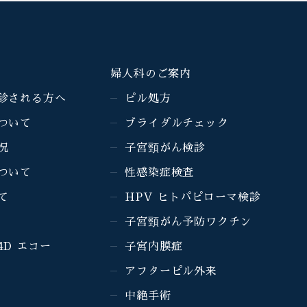
婦人科のご案内
診される方へ
ピル処方
ついて
ブライダルチェック
況
子宮頸がん検診
ついて
性感染症検査
て
HPV ヒトパピローマ検診
子宮頸がん予防ワクチン
4D エコー
子宮内膜症
アフターピル外来
中絶手術