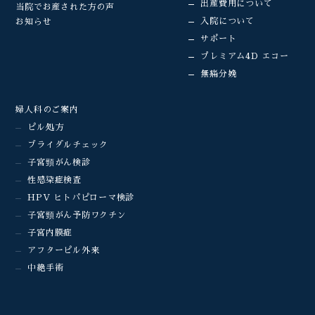
出産費用について
当院でお産された方の声
入院について
お知らせ
サポート
プレミアム4D エコー
無痛分娩
婦人科のご案内
ピル処方
ブライダルチェック
子宮頸がん検診
性感染症検査
HPV ヒトパピローマ検診
子宮頸がん予防ワクチン
子宮内膜症
アフターピル外来
中絶手術