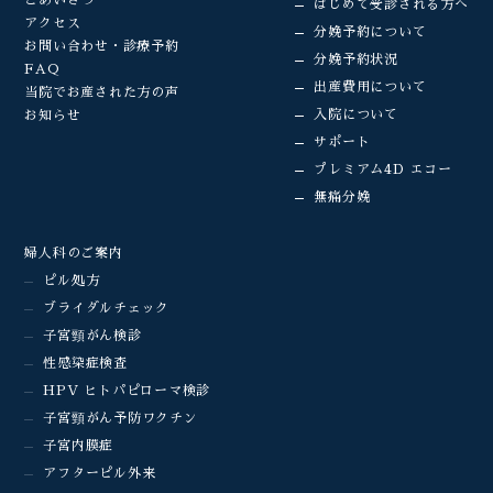
はじめて受診される方へ
アクセス
分娩予約について
お問い合わせ・診療予約
分娩予約状況
FAQ
出産費用について
当院でお産された方の声
入院について
お知らせ
サポート
プレミアム4D エコー
無痛分娩
婦人科のご案内
ピル処方
ブライダルチェック
子宮頸がん検診
性感染症検査
HPV ヒトパピローマ検診
子宮頸がん予防ワクチン
子宮内膜症
アフターピル外来