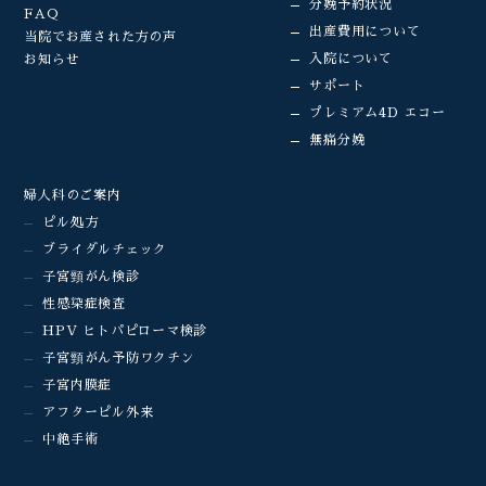
分娩予約状況
FAQ
出産費用について
当院でお産された方の声
入院について
お知らせ
サポート
プレミアム4D エコー
無痛分娩
婦人科のご案内
ピル処方
ブライダルチェック
子宮頸がん検診
性感染症検査
HPV ヒトパピローマ検診
子宮頸がん予防ワクチン
子宮内膜症
アフターピル外来
中絶手術