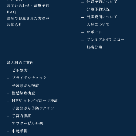
分娩予約について
お問い合わせ・診療予約
分娩予約状況
FAQ
出産費用について
当院でお産された方の声
入院について
お知らせ
サポート
プレミアム4D エコー
無痛分娩
婦人科のご案内
ピル処方
ブライダルチェック
子宮頸がん検診
性感染症検査
HPV ヒトパピローマ検診
子宮頸がん予防ワクチン
子宮内膜症
アフターピル外来
中絶手術