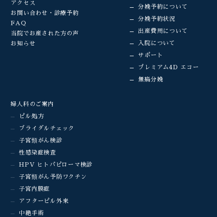
アクセス
分娩予約について
お問い合わせ・診療予約
分娩予約状況
FAQ
出産費用について
当院でお産された方の声
入院について
お知らせ
サポート
プレミアム4D エコー
無痛分娩
婦人科のご案内
ピル処方
ブライダルチェック
子宮頸がん検診
性感染症検査
HPV ヒトパピローマ検診
子宮頸がん予防ワクチン
子宮内膜症
アフターピル外来
中絶手術