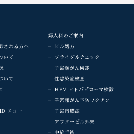
婦人科のご案内
診される方へ
ピル処方
ついて
ブライダルチェック
況
子宮頸がん検診
ついて
性感染症検査
て
HPV ヒトパピローマ検診
子宮頸がん予防ワクチン
4D エコー
子宮内膜症
アフターピル外来
中絶手術