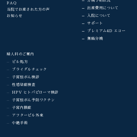
分娩予約状況
FAQ
出産費用について
当院でお産された方の声
入院について
お知らせ
サポート
プレミアム4D エコー
無痛分娩
婦人科のご案内
ピル処方
ブライダルチェック
子宮頸がん検診
性感染症検査
HPV ヒトパピローマ検診
子宮頸がん予防ワクチン
子宮内膜症
アフターピル外来
中絶手術