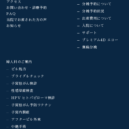
アクセス
分娩予約について
お問い合わせ・診療予約
分娩予約状況
FAQ
出産費用について
当院でお産された方の声
入院について
お知らせ
サポート
プレミアム4D エコー
無痛分娩
婦人科のご案内
ピル処方
ブライダルチェック
子宮頸がん検診
性感染症検査
HPV ヒトパピローマ検診
子宮頸がん予防ワクチン
子宮内膜症
アフターピル外来
中絶手術