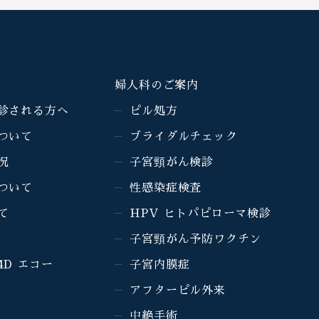
婦人科のご案内
診される方へ
ピル処方
ついて
ブライダルチェック
況
子宮頸がん検診
ついて
性感染症検査
て
HPV ヒトパピローマ検診
子宮頸がん予防ワクチン
4D エコー
子宮内膜症
アフターピル外来
中絶手術