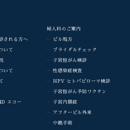
婦人科のご案内
診される方へ
ピル処方
ついて
ブライダルチェック
況
子宮頸がん検診
ついて
性感染症検査
て
HPV ヒトパピローマ検診
子宮頸がん予防ワクチン
4D エコー
子宮内膜症
アフターピル外来
中絶手術