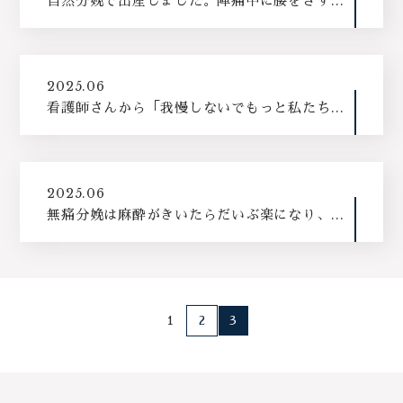
自然分娩で出産しました。陣痛中に腰をさすっ
て頂いたり、分娩中も声かけしてもらい、安心
して出産に臨むことが出来ました。
2025.06
看護師さんから「我慢しないでもっと私たちに
甘えてくださいね」と言っていただき、そのお
言葉がとても救いになりました。
2025.06
無痛分娩は麻酔がきいたらだいぶ楽になり、麻
酔を入れるときも先生がひとつひとつ説明しな
がらやってくださって不安はなかったです。
1
2
3