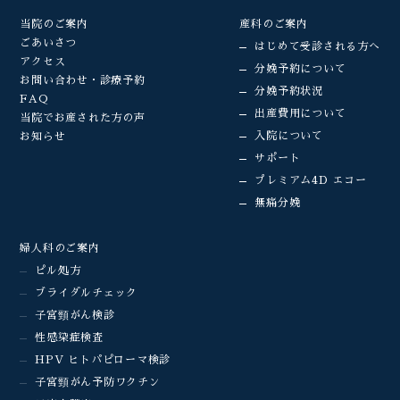
当院のご案内
産科のご案内
ごあいさつ
はじめて受診される方へ
アクセス
分娩予約について
お問い合わせ・診療予約
分娩予約状況
FAQ
出産費用について
当院でお産された方の声
入院について
お知らせ
サポート
プレミアム4D エコー
無痛分娩
婦人科のご案内
ピル処方
ブライダルチェック
子宮頸がん検診
性感染症検査
HPV ヒトパピローマ検診
子宮頸がん予防ワクチン