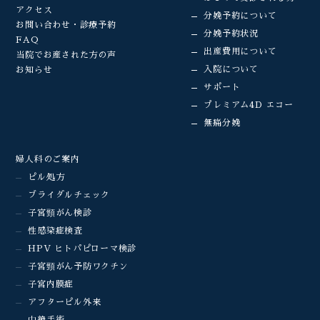
アクセス
分娩予約について
お問い合わせ・診療予約
分娩予約状況
FAQ
出産費用について
当院でお産された方の声
入院について
お知らせ
サポート
プレミアム4D エコー
無痛分娩
婦人科のご案内
ピル処方
ブライダルチェック
子宮頸がん検診
性感染症検査
HPV ヒトパピローマ検診
子宮頸がん予防ワクチン
子宮内膜症
アフターピル外来